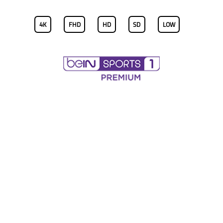
4K
FHD
HD
SD
LOW